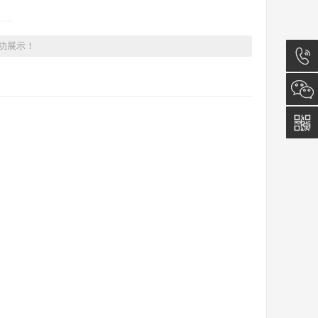
功展示！
029-
88879