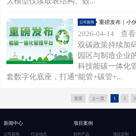
大模型仅读取表结构、数...
重磅发布｜小
公司新闻
工厂评绿色，合规降本
2026-04-14
查看(
双碳政策持续加
园区与制造企业的
科技能碳一体化
套数字化底座，打通“能管+碳管+...
首页
上一页
1
2
3
新闻中心
项目案例
公司新闻
行业动态
软件产品
项目定制