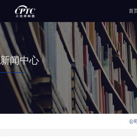
首
新闻中心
公