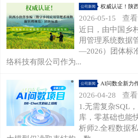
权威认证！陕
公司新闻
理规范》团体标准，以
2026-05-15
查看(
近日，由中国乡
用管理系统数据管理
—2026）团体
络科技有限公司作为...
AI问数全新力作
公司新闻
2026-04-28
查看(
1.无需复杂SQ
库，零基础也能
析师2.全程数据