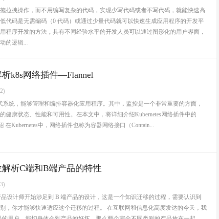
拖拉拽操作，而不用编写复杂的代码，实现少写代码或者不写代码，就能快速高
低代码是无需编码（0 代码）或通过少量代码就可以快速生成应用程序的开发平
用程序开发的方法，具有不同经验水平的开发人员可以通过图形化的用户界面，
的逻辑...
析k8s网络插件—Flannel
2)
一个分布式系统，能够管理和编排容器化应用程序。其中，监控是一个非常重要的方面，
健康状态、性能和可用性。在本文中，将详细介绍Kubernetes网络插件中的
介绍 在Kubernetes中，网络插件也称为容器网络接口（Contain...
位解析C端和B端产品的特性
3)
端产品设计师开始涉足到 B 端产品的设计，这是一个知识迁移的过程，需要认识到
和区别，你才能够快速适应这个迁移的过程。 在互联网和信息化高度发达的今天，我
端产品的用户，能切身体会到产品的好坏，那么两个完全不同类别的产品放在一起...