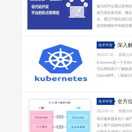
低代码平台通过简单的
效完成业务目标。概念
台。通过可视化进行应
使用拖拽组件和模型驱动
深入解
技术学堂
2023-07-26
查看(126
Kubernetes是
可以帮助用户了解集群的
Flannel插件。1 基础
全方
技术学堂
2023-07-11
查看(109
现在越来越多的 C 
这 2 类产品的特点
们都是 B 端和 C 