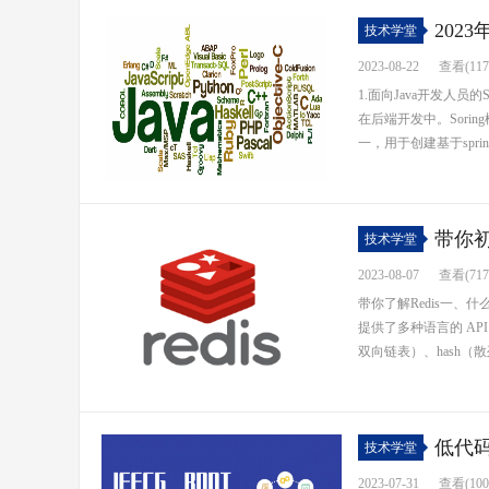
202
技术学堂
2023-08-22
查看(117
1.面向Java开发人员的
在后端开发中。Sori
一，用于创建基于spring
带你初识
技术学堂
2023-08-07
查看(717
带你了解Redis一、什么是
提供了多种语言的 AP
双向链表）、hash（散
低代
技术学堂
2023-07-31
查看(100