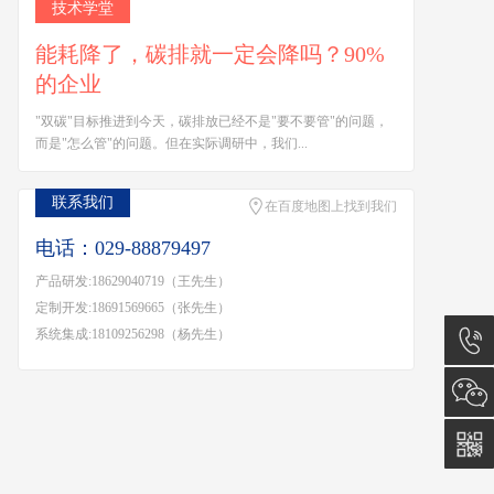
技术学堂
能耗降了，碳排就一定会降吗？90%
的企业
"双碳"目标推进到今天，碳排放已经不是"要不要管"的问题，
而是"怎么管"的问题。但在实际调研中，我们...
联系我们
在百度地图上找到我们
电话：029-88879497
产品研发:18629040719（王先生）
定制开发:18691569665（张先生）
系统集成:18109256298（杨先生）
029-
88879